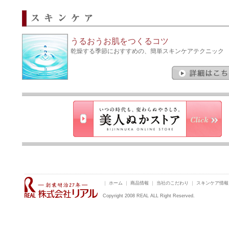
2018.11.27
神戸美人ぬか トライアルセット 新発売
2018.09.25
こめがたり 新発売
2018.03.31
神戸美人ぬか あぶらとり紙 新発売
2018.01.22
神戸美人ぬかシリーズ新発売
うるおうお肌をつくるコツ
2017.03.01
リモデル ＵＶ モイストセラム NEWボックスデザイ
乾燥する季節におすすめの、簡単スキンケアテクニック
2017.02.20
リアルクラス オイルクレンジングフォーム 新発売
2016.08.19
リアルトライ 酵素の粉洗顔 新発売
2016.06.10
リモデル ＵＶ モイストセラム 新発売
2016.05.12
リアルトライ 海泥の濃密泡洗顔 新発売
2016.04.18
熊本地震による災害のお見舞い
2015.10.01
純米プラス うるおいオイル 新発売
2015.04.14
ぬかぶくろが「五つ星ひょうご」に選ばれました
2014.02.21
純米シリーズリニューアル
2012.07.02
計画停電実施時のお願い
2011.06.30
電力使用削減の取組みを開始
2011.04.01
純米クローズドキャンペーン(最終) スタート
2011.03.14
東北太平洋沖地震による災害のお見舞い
2011.02.21
スッキュ クリアゴマージュ 新発売
｜
ホーム
｜
商品情報
｜
当社のこだわり
｜
スキンケア情報
2011.02.21
医薬部外品 純米美白化粧水 リニューアル発売
Copyright 2008 REAL ALL Right Reserved.
2011.01.01
純米クローズドキャンペーン(3回目) スタート
2010.11.19
「ご当地コスメをつくろう！女子会」in東京 開催
2010.11.18
「ご当地コスメをつくろう！女子会」in名古屋 開催